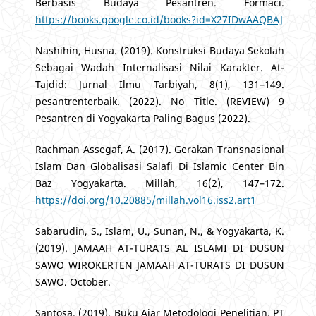
Berbasis Budaya Pesantren. Formaci.
https://books.google.co.id/books?id=X27IDwAAQBAJ
Nashihin, Husna. (2019). Konstruksi Budaya Sekolah
Sebagai Wadah Internalisasi Nilai Karakter. At-
Tajdid: Jurnal Ilmu Tarbiyah, 8(1), 131–149.
pesantrenterbaik. (2022). No Title. (REVIEW) 9
Pesantren di Yogyakarta Paling Bagus (2022).
Rachman Assegaf, A. (2017). Gerakan Transnasional
Islam Dan Globalisasi Salafi Di Islamic Center Bin
Baz Yogyakarta. Millah, 16(2), 147–172.
https://doi.org/10.20885/millah.vol16.iss2.art1
Sabarudin, S., Islam, U., Sunan, N., & Yogyakarta, K.
(2019). JAMAAH AT-TURATS AL ISLAMI DI DUSUN
SAWO WIROKERTEN JAMAAH AT-TURATS DI DUSUN
SAWO. October.
Santosa. (2019). Buku Ajar Metodologi Penelitian. PT