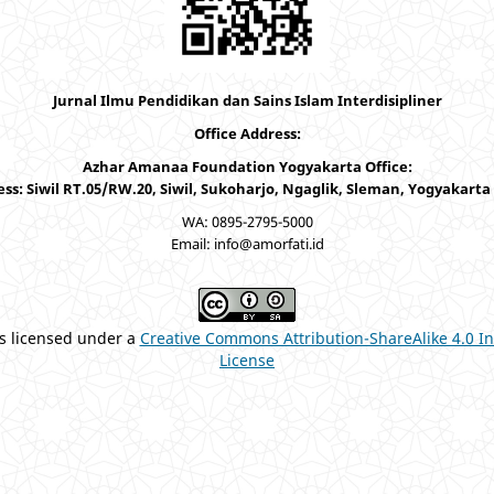
Jurnal Ilmu Pendidikan dan Sains Islam Interdisipliner
Office Address:
Azhar Amanaa Foundation Yogyakarta Office:
ss: Siwil RT.05/RW.20, Siwil, Sukoharjo, Ngaglik, Sleman, Yogyakarta
WA: 0895-2795-5000
Email: info@amorfati.id
is licensed under a
Creative Commons Attribution-ShareAlike 4.0 In
License