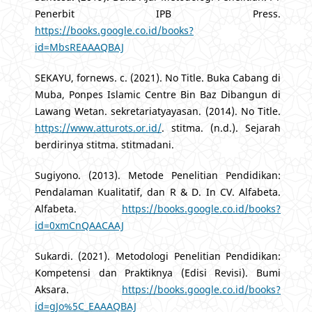
Penerbit IPB Press.
https://books.google.co.id/books?
id=MbsREAAAQBAJ
SEKAYU, fornews. c. (2021). No Title. Buka Cabang di
Muba, Ponpes Islamic Centre Bin Baz Dibangun di
Lawang Wetan. sekretariatyayasan. (2014). No Title.
https://www.atturots.or.id/
. stitma. (n.d.). Sejarah
berdirinya stitma. stitmadani.
Sugiyono. (2013). Metode Penelitian Pendidikan:
Pendalaman Kualitatif, dan R & D. In CV. Alfabeta.
Alfabeta.
https://books.google.co.id/books?
id=0xmCnQAACAAJ
Sukardi. (2021). Metodologi Penelitian Pendidikan:
Kompetensi dan Praktiknya (Edisi Revisi). Bumi
Aksara.
https://books.google.co.id/books?
id=gJo%5C_EAAAQBAJ