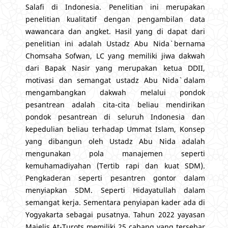
Salafi di Indonesia. Penelitian ini merupakan
penelitian kualitatif dengan pengambilan data
wawancara dan angket. Hasil yang di dapat dari
penelitian ini adalah Ustadz Abu Nida` bernama
Chomsaha Sofwan, LC yang memiliki jiwa dakwah
dari Bapak Nasir yang merupakan ketua DDII,
motivasi dan semangat ustadz Abu Nida` dalam
mengambangkan dakwah melalui pondok
pesantrean adalah cita-cita beliau mendirikan
pondok pesantrean di seluruh Indonesia dan
kepedulian beliau terhadap Ummat Islam, Konsep
yang dibangun oleh Ustadz Abu Nida adalah
mengunakan pola manajemen seperti
kemuhamadiyahan (Tertib rapi dan kuat SDM).
Pengkaderan seperti pesantren gontor dalam
menyiapkan SDM. Seperti Hidayatullah dalam
semangat kerja. Sementara penyiapan kader ada di
Yogyakarta sebagai pusatnya. Tahun 2022 yayasan
Majelis At-Turots memiliki 25 cabang yang tersebar