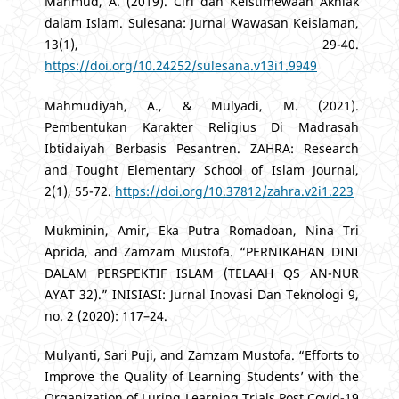
Mahmud, A. (2019). Ciri dan Keistimewaan Akhlak
dalam Islam. Sulesana: Jurnal Wawasan Keislaman,
13(1), 29-40.
https://doi.org/10.24252/sulesana.v13i1.9949
Mahmudiyah, A., & Mulyadi, M. (2021).
Pembentukan Karakter Religius Di Madrasah
Ibtidaiyah Berbasis Pesantren. ZAHRA: Research
and Tought Elementary School of Islam Journal,
2(1), 55-72.
https://doi.org/10.37812/zahra.v2i1.223
Mukminin, Amir, Eka Putra Romadoan, Nina Tri
Aprida, and Zamzam Mustofa. “PERNIKAHAN DINI
DALAM PERSPEKTIF ISLAM (TELAAH QS AN-NUR
AYAT 32).” INISIASI: Jurnal Inovasi Dan Teknologi 9,
no. 2 (2020): 117–24.
Mulyanti, Sari Puji, and Zamzam Mustofa. “Efforts to
Improve the Quality of Learning Students’ with the
Organization of Luring Learning Trials Post Covid-19