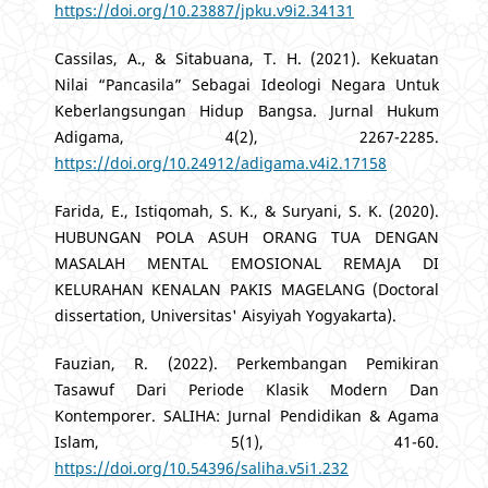
https://doi.org/10.23887/jpku.v9i2.34131
Cassilas, A., & Sitabuana, T. H. (2021). Kekuatan
Nilai “Pancasila” Sebagai Ideologi Negara Untuk
Keberlangsungan Hidup Bangsa. Jurnal Hukum
Adigama, 4(2), 2267-2285.
https://doi.org/10.24912/adigama.v4i2.17158
Farida, E., Istiqomah, S. K., & Suryani, S. K. (2020).
HUBUNGAN POLA ASUH ORANG TUA DENGAN
MASALAH MENTAL EMOSIONAL REMAJA DI
KELURAHAN KENALAN PAKIS MAGELANG (Doctoral
dissertation, Universitas' Aisyiyah Yogyakarta).
Fauzian, R. (2022). Perkembangan Pemikiran
Tasawuf Dari Periode Klasik Modern Dan
Kontemporer. SALIHA: Jurnal Pendidikan & Agama
Islam, 5(1), 41-60.
https://doi.org/10.54396/saliha.v5i1.232