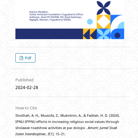
Pdf
Published
2024-02-28
How to Cite
Sholihah, A. H., Mustofa, Z., Mukminin, A., & Fadilah, H. D. (2024).
IPNU-IPPNU efforts in increasing religious social values through
sholawat roadshow activities at pac dolopo .
Amorti: Jurnal Studi
Islam Interdisipliner
,
3
(1), 15–21.