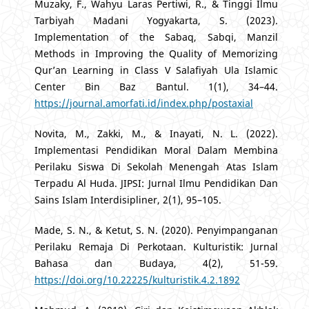
Muzaky, F., Wahyu Laras Pertiwi, R., & Tinggi Ilmu
Tarbiyah Madani Yogyakarta, S. (2023).
Implementation of the Sabaq, Sabqi, Manzil
Methods in Improving the Quality of Memorizing
Qur’an Learning in Class V Salafiyah Ula Islamic
Center Bin Baz Bantul. 1(1), 34–44.
https://journal.amorfati.id/index.php/postaxial
Novita, M., Zakki, M., & Inayati, N. L. (2022).
Implementasi Pendidikan Moral Dalam Membina
Perilaku Siswa Di Sekolah Menengah Atas Islam
Terpadu Al Huda. JIPSI: Jurnal Ilmu Pendidikan Dan
Sains Islam Interdisipliner, 2(1), 95–105.
Made, S. N., & Ketut, S. N. (2020). Penyimpanganan
Perilaku Remaja Di Perkotaan. Kulturistik: Jurnal
Bahasa dan Budaya, 4(2), 51-59.
https://doi.org/10.22225/kulturistik.4.2.1892