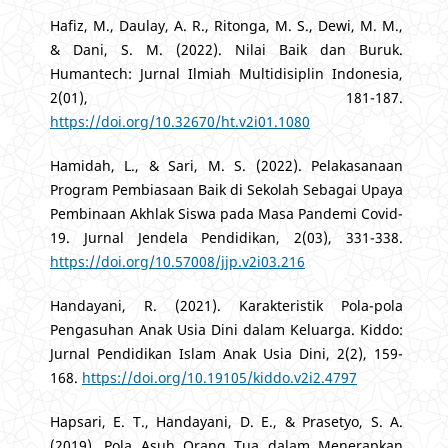
Hafiz, M., Daulay, A. R., Ritonga, M. S., Dewi, M. M.,
& Dani, S. M. (2022). Nilai Baik dan Buruk.
Humantech: Jurnal Ilmiah Multidisiplin Indonesia,
2(01), 181-187.
https://doi.org/10.32670/ht.v2i01.1080
Hamidah, L., & Sari, M. S. (2022). Pelakasanaan
Program Pembiasaan Baik di Sekolah Sebagai Upaya
Pembinaan Akhlak Siswa pada Masa Pandemi Covid-
19. Jurnal Jendela Pendidikan, 2(03), 331-338.
https://doi.org/10.57008/jjp.v2i03.216
Handayani, R. (2021). Karakteristik Pola-pola
Pengasuhan Anak Usia Dini dalam Keluarga. Kiddo:
Jurnal Pendidikan Islam Anak Usia Dini, 2(2), 159-
168.
https://doi.org/10.19105/kiddo.v2i2.4797
Hapsari, E. T., Handayani, D. E., & Prasetyo, S. A.
(2019). Pola Asuh Orang Tua dalam Menerapkan