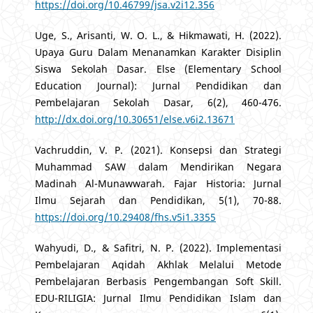
https://doi.org/10.46799/jsa.v2i12.356
Uge, S., Arisanti, W. O. L., & Hikmawati, H. (2022).
Upaya Guru Dalam Menanamkan Karakter Disiplin
Siswa Sekolah Dasar. Else (Elementary School
Education Journal): Jurnal Pendidikan dan
Pembelajaran Sekolah Dasar, 6(2), 460-476.
http://dx.doi.org/10.30651/else.v6i2.13671
Vachruddin, V. P. (2021). Konsepsi dan Strategi
Muhammad SAW dalam Mendirikan Negara
Madinah Al-Munawwarah. Fajar Historia: Jurnal
Ilmu Sejarah dan Pendidikan, 5(1), 70-88.
https://doi.org/10.29408/fhs.v5i1.3355
Wahyudi, D., & Safitri, N. P. (2022). Implementasi
Pembelajaran Aqidah Akhlak Melalui Metode
Pembelajaran Berbasis Pengembangan Soft Skill.
EDU-RILIGIA: Jurnal Ilmu Pendidikan Islam dan