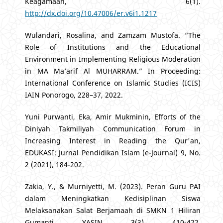
Keagamaan, 6(1).
http://dx.doi.org/10.47006/er.v6i1.1217
Wulandari, Rosalina, and Zamzam Mustofa. “The
Role of Institutions and the Educational
Environment in Implementing Religious Moderation
in MA Ma’arif Al MUHARRAM.” In Proceeding:
International Conference on Islamic Studies (ICIS)
IAIN Ponorogo, 228–37, 2022.
Yuni Purwanti, Eka, Amir Mukminin, Efforts of the
Diniyah Takmiliyah Communication Forum in
Increasing Interest in Reading the Qur'an,
EDUKASI: Jurnal Pendidikan Islam (e-Journal) 9, No.
2 (2021), 184-202.
Zakia, Y., & Murniyetti, M. (2023). Peran Guru PAI
dalam Meningkatkan Kedisiplinan Siswa
Melaksanakan Salat Berjamaah di SMKN 1 Hiliran
Gumanti. YASIN, 3(3), 410-422.