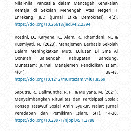
Nilai-nilai Pancasila dalam Mencegah Kenakalan
Remaja di Sekolah Menengah Atas Negeri 1
Enrekang. JED (Jurnal Etika Demokrasi), 4(2).
https://doi.org/10.26618/jed.v4i2.2394
Rostini, D., Karyana, K., Alam, R., Rhamdani, N., &
Kusmiyati, N. (2023). Manajemen Berbasis Sekolah
Dalam Meningkatkan Mutu Lulusan Di Sma Al
Qona’ah Baleendah Kabupaten Bandung.
Muntazam: Jurnal Manajemen Pendidikan Islam,
4(01), 38-48.
https://doi.org/10.1212/muntazam.v4i01.8569
Saputra, R., Dalimunthe, R. P., & Mulyana, M. (2021).
Menyeimbangkan Ritualitas dan Partisipasi Sosial:
Konsep Tasawuf Sosial Amin Syukur. Nalar: Jurnal
Peradaban dan Pemikiran Islam, 5(1), 14-30.
https://doi.org/10.23971/njppi.v5i1.2788