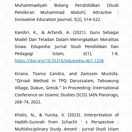
Muhammadiyah Bidang Pendididkan (Studi
Pemikiran Muhammad Abduh). Attractive :
Innovative Education Journal, 5(2), 514–522.
Kandiri, K., & Arfandi, A. (2021). Guru Sebagai
Model Dan Teladan Dalam Meningkatkan Moralitas
Siswa. Edupedia: Jurnal Studi Pendidikan Dan
Pedagogi Islam, 6(1), 1-8.
https://doi.org/10.35316/edupedia.v6i1.1258
Kirana, Tsania Candra, and Zamzam Mustofa.
“Qiroati Method in TPQ Darussalam, Tebuwung
Village, Dukun, Gresik.” In Proceeding: International
Conference on Islamic Studies (ICIS) IAIN Ponorogo,
268–74, 2022.
Kholis, N., & Yunita, V. (2023). Interpretation of
Hadith-Sunnah from Schacht ’ s Perspective :
Multidisciplinary Study. Amorti : Jurnal Studi Islam