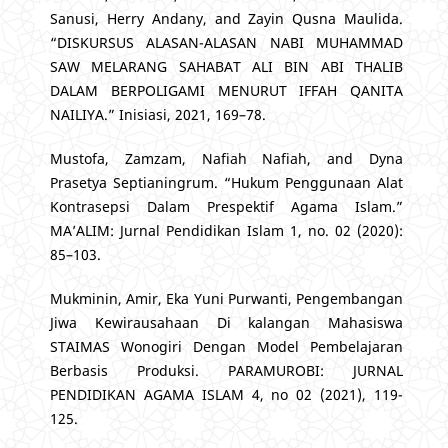
Sanusi, Herry Andany, and Zayin Qusna Maulida.
“DISKURSUS ALASAN-ALASAN NABI MUHAMMAD
SAW MELARANG SAHABAT ALI BIN ABI THALIB
DALAM BERPOLIGAMI MENURUT IFFAH QANITA
NAILIYA.” Inisiasi, 2021, 169–78.
Mustofa, Zamzam, Nafiah Nafiah, and Dyna
Prasetya Septianingrum. “Hukum Penggunaan Alat
Kontrasepsi Dalam Prespektif Agama Islam.”
MA’ALIM: Jurnal Pendidikan Islam 1, no. 02 (2020):
85–103.
Mukminin, Amir, Eka Yuni Purwanti, Pengembangan
Jiwa Kewirausahaan Di kalangan Mahasiswa
STAIMAS Wonogiri Dengan Model Pembelajaran
Berbasis Produksi. PARAMUROBI: JURNAL
PENDIDIKAN AGAMA ISLAM 4, no 02 (2021), 119-
125.