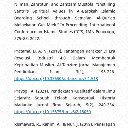
Ni’mah, Zahrotun, and Zamzam Mustofa. “Instilling
Santri’s Spiritual Values in Al-Barokah Islamic
Boarding School through Sema’an Al-Qur’an
Moloekatan Gus Miek.” In Proceeding: International
Conference on Islamic Studies (ICIS) IAIN Ponorogo,
275–83, 2022.
Pratama, D. A. N. (2019). Tantangan Karakter Di Era
Revolusi Industri 4.0 Dalam Membentuk
Kepribadian Muslim. Al-Tanzim: Jurnal Manajemen
Pendidikan Islam, 3(1), 198-226.
https://doi.org/10.33650/al-tanzim.v3i1.518
Prayogi, A. (2021). Pendekatan Kualitatif dalam Ilmu
Sejarah: Sebuah Telaah Konseptual. Historia
Madania: Jurnal Ilmu Sejarah, 5(2), 240-254.
https://doi.org/10.15575/hm.v5i2.15050
Rismawati, R., Rahim, A., & Nur, J. (2019). Penerapan