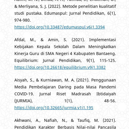
& Merliyana, S. J. (2022). Metode penelitian kualitatif
studi pustaka. Edumaspul: Jurnal Pendidikan, 6(1),
974-980.
https://doi.org/10.33487/edumaspul.v6i1.3394
Afdal, M., & Amin, S. (2021). Implementasi
Kebijakan Kepala Sekolah Dalam Meningkatkan
Kinerja Guru di SMA Negeri 4 Kabupaten Bantaeng.
Equilibrium: Jurnal Pendidikan, 9(1), 115-125.
https://doi.org/10.26618/equilibrium.v9i1.3382
Aisyah, S., & Kurniawan, M. A. (2021). Penggunaan
Media Pembelajaran Daring pada Masa Pandemi
COVID-19. Jurnal Riset Madrasah Ibtidaiyah
(JURMIA), 1(1), 48-56.
https://doi.org/10.32665/jurmia.v1i1.195
Akhwani, A., Nafiah, N., & Taufiq, M. (2021).
Pendidikan Karakter Berbasis Nilai-nilai Pancasila