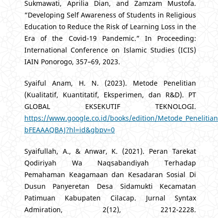
Sukmawati, Aprilia Dian, and Zamzam Mustofa.
“Developing Self Awareness of Students in Religious
Education to Reduce the Risk of Learning Loss in the
Era of the Covid-19 Pandemic.” In Proceeding:
International Conference on Islamic Studies (ICIS)
IAIN Ponorogo, 357–69, 2023.
Syaiful Anam, H. N. (2023). Metode Penelitian
(Kualitatif, Kuantitatif, Eksperimen, dan R&D). PT
GLOBAL EKSEKUTIF TEKNOLOGI.
https://www.google.co.id/books/edition/Metode_Penelitian_
bFEAAAQBAJ?hl=id&gbpv=0
Syaifullah, A., & Anwar, K. (2021). Peran Tarekat
Qodiriyah Wa Naqsabandiyah Terhadap
Pemahaman Keagamaan dan Kesadaran Sosial Di
Dusun Panyeretan Desa Sidamukti Kecamatan
Patimuan Kabupaten Cilacap. Jurnal Syntax
Admiration, 2(12), 2212-2228.