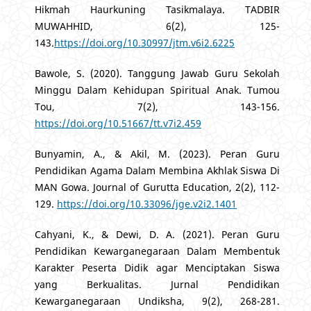
Hikmah Haurkuning Tasikmalaya. TADBIR
MUWAHHID, 6(2), 125-
143.
https://doi.org/10.30997/jtm.v6i2.6225
Bawole, S. (2020). Tanggung Jawab Guru Sekolah
Minggu Dalam Kehidupan Spiritual Anak. Tumou
Tou, 7(2), 143-156.
https://doi.org/10.51667/tt.v7i2.459
Bunyamin, A., & Akil, M. (2023). Peran Guru
Pendidikan Agama Dalam Membina Akhlak Siswa Di
MAN Gowa. Journal of Gurutta Education, 2(2), 112-
129.
https://doi.org/10.33096/jge.v2i2.1401
Cahyani, K., & Dewi, D. A. (2021). Peran Guru
Pendidikan Kewarganegaraan Dalam Membentuk
Karakter Peserta Didik agar Menciptakan Siswa
yang Berkualitas. Jurnal Pendidikan
Kewarganegaraan Undiksha, 9(2), 268-281.