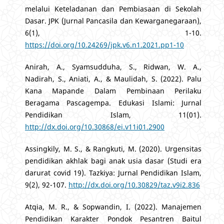
melalui Keteladanan dan Pembiasaan di Sekolah
Dasar. JPK (Jurnal Pancasila dan Kewarganegaraan),
6(1), 1-10.
https://doi.org/10.24269/jpk.v6.n1.2021.pp1-10
Anirah, A., Syamsudduha, S., Ridwan, W. A.,
Nadirah, S., Aniati, A., & Maulidah, S. (2022). Palu
Kana Mapande Dalam Pembinaan Perilaku
Beragama Pascagempa. Edukasi Islami: Jurnal
Pendidikan Islam, 11(01).
http://dx.doi.org/10.30868/ei.v11i01.2900
Assingkily, M. S., & Rangkuti, M. (2020). Urgensitas
pendidikan akhlak bagi anak usia dasar (Studi era
darurat covid 19). Tazkiya: Jurnal Pendidikan Islam,
9(2), 92-107.
http://dx.doi.org/10.30829/taz.v9i2.836
Atqia, M. R., & Sopwandin, I. (2022). Manajemen
Pendidikan Karakter Pondok Pesantren Baitul