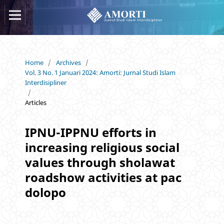
Home
/
Archives
/
Vol. 3 No. 1 Januari 2024: Amorti: Jurnal Studi Islam
Interdisipliner
/
Articles
IPNU-IPPNU efforts in
increasing religious social
values through sholawat
roadshow activities at pac
dolopo