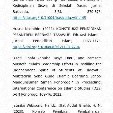
Kedisiplinan Siswa di Sekolah Dasar. Jurnal
Basicedu, 3(3), 870-873.
https://doi.org/10.31004/basicedu.v4i1.145
Husna Nashihin. (2022). KONSTRUKSI PENDIDIKAN
PESANTREN BERBASIS TASAWUF. Edukasi Islami :
Jurnal Pendidikan Islam, 1163–1176.
https://doi.org/10.30868/ei.v11i01.2794
Izzati, Shafa Zanuba Tasya Umul, and Zamzam
Mustofa. “Kiai’s Leadership Efforts in Instilling the
Independent Spirit of Students at Hidayatul
Mubtadi’in Sobo Guno Islamic Boarding School
Mangunsuman Siman Ponorogo.” In Proceeding:
International Conference on Islamic Studies (ICIS)
IAIN Ponorogo, 108–16, 2022.
Jatmiko Wibisono, Hafidz, Iffat Abdul Ghalib, H. N.
(2023). Konsep Pemikiran Pembaharuan