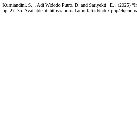
Kurniandini, S. ., Adi Widodo Putro, D. and Sariyekti , E. . (20
pp. 27–35. Available at: https://journal.amorfati.id/index.php/elqeno