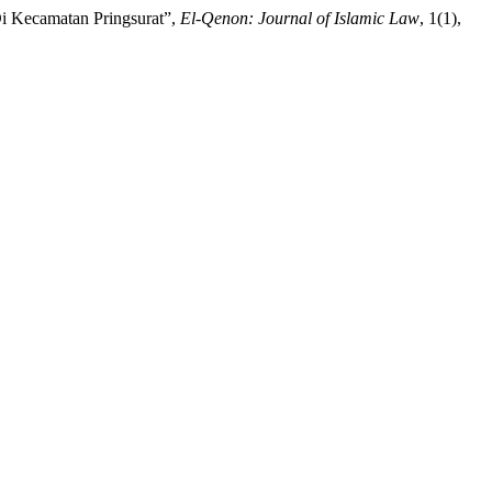
Di Kecamatan Pringsurat”,
El-Qenon: Journal of Islamic Law
, 1(1),