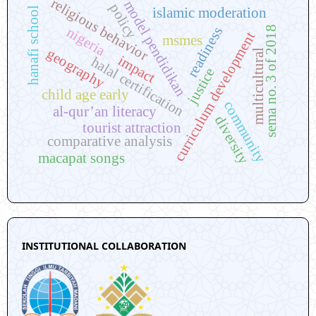
religious behavior
model pendidikan
policy
islamic moderation
hanafi school
sema no. 3 of 2018
nigeria
readiness
curriculum development
msmes
geography
multicultural
impact
halal certification
justice
child age early
community
al-qur’an literacy
diversity
tourist attraction
comparative analysis
macapat songs
INSTITUTIONAL COLLABORATION