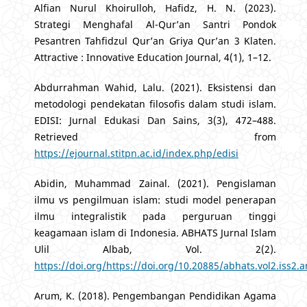
Alfian Nurul Khoirulloh, Hafidz, H. N. (2023).
Strategi Menghafal Al-Qur’an Santri Pondok
Pesantren Tahfidzul Qur’an Griya Qur’an 3 Klaten.
Attractive : Innovative Education Journal, 4(1), 1–12.
Abdurrahman Wahid, Lalu. (2021). Eksistensi dan
metodologi pendekatan filosofis dalam studi islam.
EDISI: Jurnal Edukasi Dan Sains, 3(3), 472–488.
Retrieved from
https://ejournal.stitpn.ac.id/index.php/edisi
Abidin, Muhammad Zainal. (2021). Pengislaman
ilmu vs pengilmuan islam: studi model penerapan
ilmu integralistik pada perguruan tinggi
keagamaan islam di Indonesia. ABHATS Jurnal Islam
Ulil Albab, Vol. 2(2).
https://doi.org/https://doi.org/10.20885/abhats.vol2.iss2.a
Arum, K. (2018). Pengembangan Pendidikan Agama