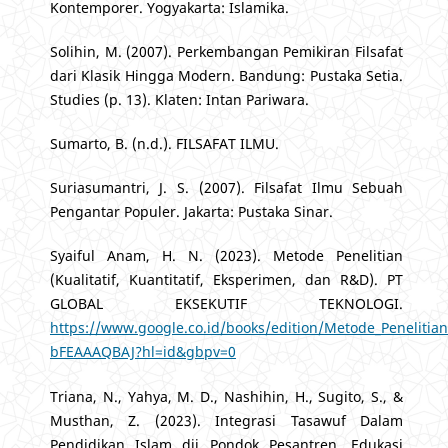
Kontemporer. Yogyakarta: Islamika.
Solihin, M. (2007). Perkembangan Pemikiran Filsafat
dari Klasik Hingga Modern. Bandung: Pustaka Setia.
Studies (p. 13). Klaten: Intan Pariwara.
Sumarto, B. (n.d.). FILSAFAT ILMU.
Suriasumantri, J. S. (2007). Filsafat Ilmu Sebuah
Pengantar Populer. Jakarta: Pustaka Sinar.
Syaiful Anam, H. N. (2023). Metode Penelitian
(Kualitatif, Kuantitatif, Eksperimen, dan R&D). PT
GLOBAL EKSEKUTIF TEKNOLOGI.
https://www.google.co.id/books/edition/Metode_Penelitian_
bFEAAAQBAJ?hl=id&gbpv=0
Triana, N., Yahya, M. D., Nashihin, H., Sugito, S., &
Musthan, Z. (2023). Integrasi Tasawuf Dalam
Pendidikan Islam dii Pondok Pesantren. Edukasi