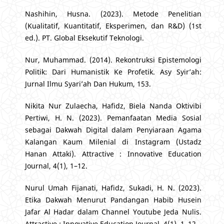
Nashihin, Husna. (2023). Metode Penelitian
(Kualitatif, Kuantitatif, Eksperimen, dan R&D) (1st
ed.). PT. Global Eksekutif Teknologi.
Nur, Muhammad. (2014). Rekontruksi Epistemologi
Politik: Dari Humanistik Ke Profetik. Asy Syir’ah:
Jurnal Ilmu Syari’ah Dan Hukum, 153.
Nikita Nur Zulaecha, Hafidz, Biela Nanda Oktivibi
Pertiwi, H. N. (2023). Pemanfaatan Media Sosial
sebagai Dakwah Digital dalam Penyiaraan Agama
Kalangan Kaum Milenial di Instagram (Ustadz
Hanan Attaki). Attractive : Innovative Education
Journal, 4(1), 1–12.
Nurul Umah Fijanati, Hafidz, Sukadi, H. N. (2023).
Etika Dakwah Menurut Pandangan Habib Husein
Jafar Al Hadar dalam Channel Youtube Jeda Nulis.
Attractive : Innovative Education Journal, 4(1), 1–12.